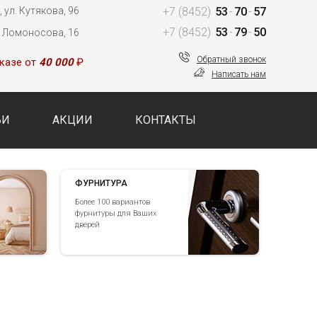
 ул. Кутякова, 96
+7 (8452)
53
-
70
-
57
+7 (8452)
53
-
79
-
50
. Ломоносова, 16
Обратный звонок
казе от
40 000
₽
Написать нам
ЬИ
АКЦИИ
КОНТАКТЫ
ФУРНИТУРА
Более 100 вариантов
фурнитуры для Ваших
дверей