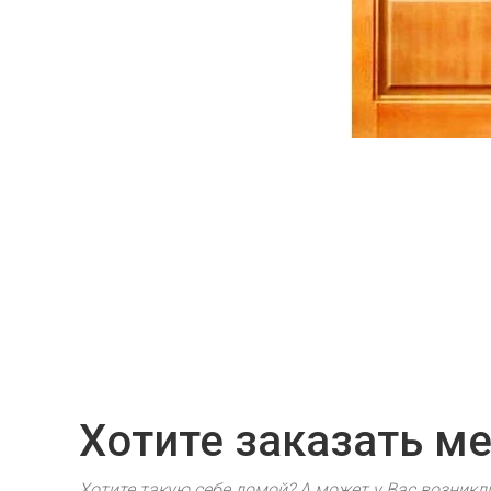
Хотите заказать м
Хотите такую себе домой? А может у Вас возник