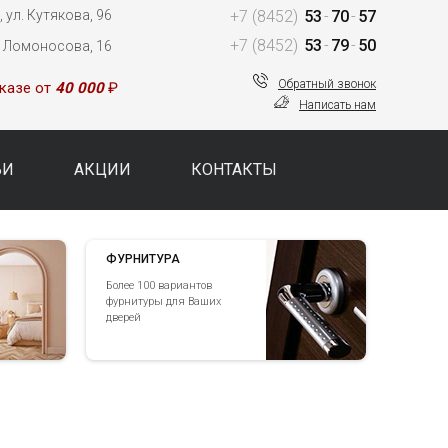
 ул. Кутякова, 96
+7 (8452)
53
-
70
-
57
+7 (8452)
53
-
79
-
50
. Ломоносова, 16
Обратный звонок
казе от
40 000
₽
Написать нам
ЬИ
АКЦИИ
КОНТАКТЫ
ФУРНИТУРА
Более 100 вариантов
фурнитуры для Ваших
дверей